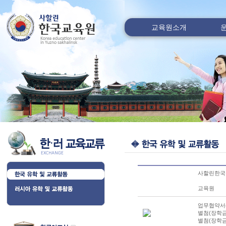
교육원소개
사할린한국
교육원
업무협약서(최
별첨(장학금 
별첨(장학금